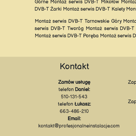
Górne Montaż serwis DVB-T Mikołów Montaż
DVB-T Żarki Montaż serwis DVB-T Kalety Mon
Montaż serwis DVB-T Tarnowskie Góry Monta
serwis DVB-T Tworóg Montaż serwis DVB-T 
Montaż serwis DVB-T Poręba Montaż serwis D
Kontakt
Zamów usługę
Zap
telefon
Daniel:
510-131-543
Zap
telefon
Łukasz:
663-486-210
Email:
kontakt@profesjonalneinstalacje.com