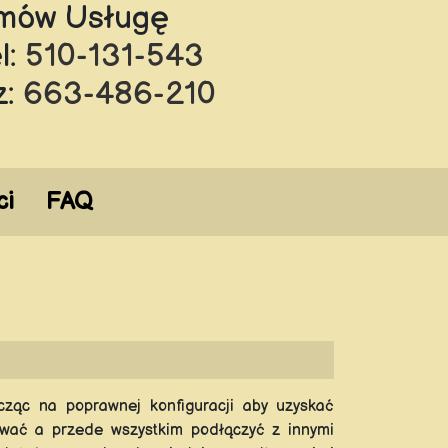
mów Usługę
l:
510-131-543
z:
663-486-210
ci
FAQ
ząc na poprawnej konfiguracji aby uzyskać
ować a przede wszystkim podłączyć z innymi