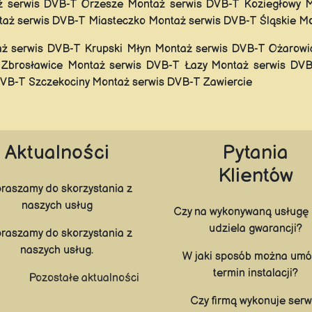
 serwis DVB-T Orzesze Montaż serwis DVB-T Koziegłowy 
taż serwis DVB-T Miasteczko Montaż serwis DVB-T Śląskie M
ż serwis DVB-T Krupski Młyn Montaż serwis DVB-T Ożarowi
Zbrosławice Montaż serwis DVB-T Łazy Montaż serwis DVB-
VB-T Szczekociny Montaż serwis DVB-T Zawiercie
Aktualności
Pytania
Klientów
raszamy do skorzystania z
naszych usług
Czy na wykonywaną usługę 
udziela gwarancji?
raszamy do skorzystania z
naszych usług.
W jaki sposób można umó
termin instalacji?
Pozostałe aktualności
Czy firmą wykonuje serw