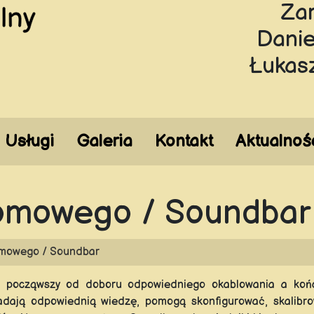
Za
Danie
Łukas
Usługi
Galeria
Kontakt
Aktualnoś
omowego / Soundbar
mowego / Soundbar
, począwszy od doboru odpowiedniego okablowania a końc
adają odpowiednią wiedzę, pomogą skonfigurować, skalibr